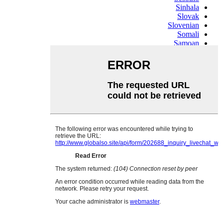
Sinhala
Slovak
Slovenian
Somali
Samoan
Scots Gaelic
Shona
Sindhi
Sundanese
Swahili
Tajik
Tamil
Telugu
Thai
Ukrainian
Urdu
Uzbek
Vietnamese
Welsh
Xhosa
Yiddish
Yoruba
Zulu
Kinyarwanda
Tatar