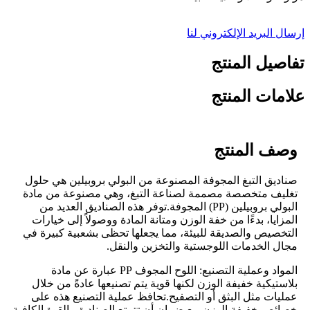
إرسال البريد الإلكتروني لنا
تفاصيل المنتج
علامات المنتج
وصف المنتج
صناديق التبغ المجوفة المصنوعة من البولي بروبيلين هي حلول
تغليف متخصصة مصممة لصناعة التبغ، وهي مصنوعة من مادة
البولي بروبيلين (PP) المجوفة.توفر هذه الصناديق العديد من
المزايا، بدءًا من خفة الوزن ومتانة المادة ووصولاً إلى خيارات
التخصيص والصديقة للبيئة، مما يجعلها تحظى بشعبية كبيرة في
مجال الخدمات اللوجستية والتخزين والنقل.
المواد وعملية التصنيع: اللوح المجوف PP عبارة عن مادة
بلاستيكية خفيفة الوزن لكنها قوية يتم تصنيعها عادةً من خلال
عمليات مثل البثق أو التصفيح.تحافظ عملية التصنيع هذه على
خصائص خفيفة الوزن مع ضمان أن تتمتع الصناديق بالقوة الكافية