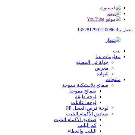
اتصل بنا: 0086 13528179012
بيت
معلومات عنا
جولة في المصنع
معرض
شهادة
منتجات
صفائح بلاستيكية مموجة
صفائح مموجة
لوحة طبقة
لوحه اعلانات
لوحة قرص العسل PP
صناديق الأكمام البليت
صناديق الأكمام البليت
كم البليت
البليت والغطاء