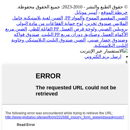
© حقوق الطبع والنشر - 2010-2023: جميع الحقوق محفوظة.
خريطة الموقع
-
أمبير موبايل
الصين المقسم المموج والمواد PP
,
الصين لعبة بلاستيكية حامل
الملابس صندوق تخزين
,
لوح حماية الفقاعات من مادة البولي
بروبيلين الصيني ولوحة قرص العسل PP القابلة للطي
,
الصين مربع
الأكمام العسل وصناديق دوران مربع PP البليت
,
صندوق فواكه
وصندوق خضار صيني
,
الصين صندوق البليت البلاستيكي وحاوية
البليت البلاستيكية
,
ارسل بريد الكتروني
x