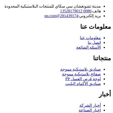
مدينة تشونغشان سي سكاي للمنتجات البلاستيكية المحدودة
هاتف:
0086 13528179012
بريد إلكتروني:
281439174@qq.com
معلومات عنا
معلومات عنا
اتصل بنا
الأسئلة الشائعة
منتجاتنا
صناديق بلاستيكية مموجة
صفائح بلاستيكية مموجة
لوحة قرص العسل PP
صناديق الأكمام البليت
أخبار
أخبار الشركة
اخبار الصناعة