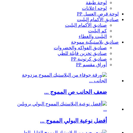
لوحة طبقة
لوحه اعلانات
لوحة قرص العسل PP
صناديق الأكمام البليت
صناديق الأكمام البليت
كم البليت
البليت والغطاء
صناديق بلاستيكية مموجة
صناديق الفواكه والخضروات
صناديق تخزين قابلة للطي
صناديق كرتونية PP
أوراق مقسم PP
ضعف الجانب ص المموج ...
أفضل نوعية البولي المموج ...