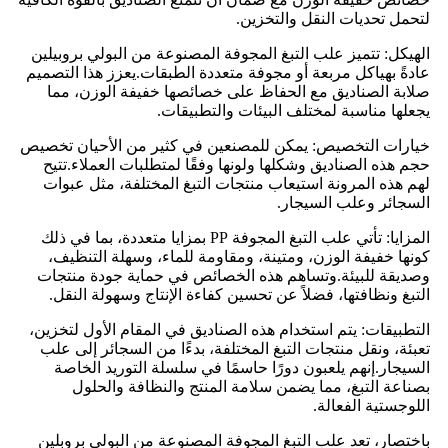
لتحمل تحديات النقل والتخزين.
الهيكل: تتميز علب التبغ المجوفة المصنوعة من البولي بروبيلين
عادةً بهياكل مربعة أو مجوفة متعددة الطبقات.يعزز هذا التصميم
صلابة الصناديق مع الحفاظ على خصائصها خفيفة الوزن، مما
يجعلها مناسبة لمختلف البيئات والتطبيقات.
خيارات التخصيص: يمكن للمصنعين في كثير من الأحيان تخصيص
حجم هذه الصناديق وشكلها ولونها وفقًا لمتطلبات العملاء.تتيح
لهم هذه المرونة استيعاب منتجات التبغ المختلفة، مثل عبوات
السجائر وعلب السيجار.
المزايا: تأتي علب التبغ المجوفة PP بمزايا متعددة، بما في ذلك
كونها خفيفة الوزن، ومتينة، ومقاومة للماء، وسهلة التنظيف،
وصديقة للبيئة.وتساهم هذه الخصائص في حماية جودة منتجات
التبغ ونظافتها، فضلاً عن تحسين كفاءة الإنتاج وسهولة النقل.
التطبيقات: يتم استخدام هذه الصناديق في المقام الأول لتخزين،
تعبئة، ونقل منتجات التبغ المختلفة، بدءًا من السجائر إلى علب
السيجار.إنهم يلعبون دورًا حاسمًا في سلسلة التوريد الخاصة
بصناعة التبغ، مما يضمن سلامة المنتج والنظافة والحلول
اللوجستية الفعالة.
باختصار، تعد علب التبغ المجوفة المصنوعة من البولي بروبلين