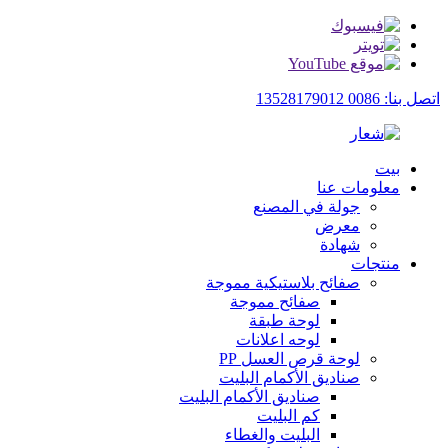
اتصل بنا: 0086 13528179012
بيت
معلومات عنا
جولة في المصنع
معرض
شهادة
منتجات
صفائح بلاستيكية مموجة
صفائح مموجة
لوحة طبقة
لوحه اعلانات
لوحة قرص العسل PP
صناديق الأكمام البليت
صناديق الأكمام البليت
كم البليت
البليت والغطاء