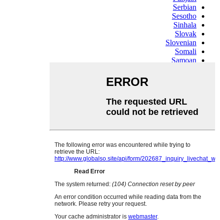
Serbian
Sesotho
Sinhala
Slovak
Slovenian
Somali
Samoan
Scots Gaelic
Shona
Sindhi
Sundanese
Swahili
Tajik
Tamil
Telugu
Thai
Ukrainian
Urdu
Uzbek
Vietnamese
Welsh
Xhosa
Yiddish
Yoruba
Zulu