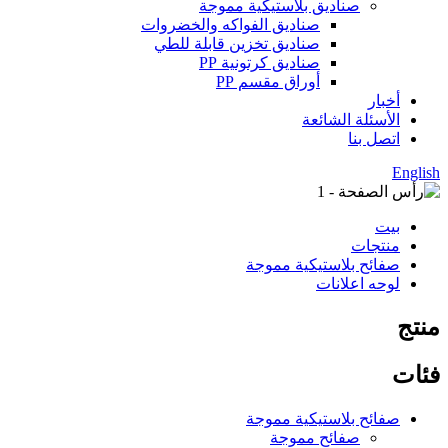
صناديق بلاستيكية مموجة
صناديق الفواكه والخضروات
صناديق تخزين قابلة للطي
صناديق كرتونية PP
أوراق مقسم PP
أخبار
الأسئلة الشائعة
اتصل بنا
English
بيت
منتجات
صفائح بلاستيكية مموجة
لوحه اعلانات
منتج
فئات
صفائح بلاستيكية مموجة
صفائح مموجة