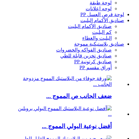
لوحة طبقة
لوحه اعلانات
لوحة قرص العسل PP
صناديق الأكمام البليت
صناديق الأكمام البليت
كم البليت
البليت والغطاء
صناديق بلاستيكية مموجة
صناديق الفواكه والخضروات
صناديق تخزين قابلة للطي
صناديق كرتونية PP
أوراق مقسم PP
ضعف الجانب ص المموج ...
أفضل نوعية البولي المموج ...