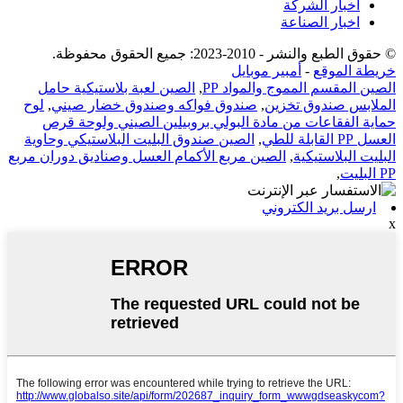
أخبار الشركة
اخبار الصناعة
© حقوق الطبع والنشر - 2010-2023: جميع الحقوق محفوظة.
خريطة الموقع
-
أمبير موبايل
الصين المقسم المموج والمواد PP
,
الصين لعبة بلاستيكية حامل
الملابس صندوق تخزين
,
صندوق فواكه وصندوق خضار صيني
,
لوح
حماية الفقاعات من مادة البولي بروبيلين الصيني ولوحة قرص
العسل PP القابلة للطي
,
الصين صندوق البليت البلاستيكي وحاوية
البليت البلاستيكية
,
الصين مربع الأكمام العسل وصناديق دوران مربع
PP البليت
,
ارسل بريد الكتروني
x