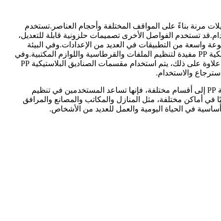
ديلات مرنة بناءً على المواقف المختلفة وأحجام العناصر.تستخدم
لصناديق البلاستيكية PP، وتجنب الإزاحة أثناء النقل أو الاستخدام.قد تستخدم الفواصل الأخرى تصميمات حلزونية قابلة للتعديل،
 عرض المقصورة لاستيعاب العناصر ذات الأحجام المختلفة.تحتوي فواصل الصناديق البلاستيكية PP على مجموعة واسعة من التطبيقات في العديد من الإعدادات.وفي البيئة
المنزلية، يمكن استخدامها لتنظيم ألعاب الأطفال أو تخزين الملابس أو ترتيب الأغراض المتنوعة.في المكاتب، تعتبر فواصل الصناديق البلاستيكية PP مفيدة لتنظيم الملفات والقرطاسية واللوازم المكتبية.وفي
المصانع أو المستودعات، يمكن استخدامها لفصل وحماية أنواع مختلفة من المنتجات، مما يزيد من كفاءة التعشيش ويقلل من مخاطر التلف.علاوة على ذلك، يتم استخدام مقسمات الصناديق البلاستيكية PP
سترجاع والاستخدام.
تعتبر فواصل الصناديق البلاستيكية PP أدوات عملية ذات تصميمات ذكية ومواد متينة.من خلال تقسيم المساحة الداخلية للصناديق البلاستيكية PP إلى أقسام مختلفة، فإنها تساعد المستخدمين في تنظيم
يًا في أماكن مختلفة، مثل المنازل والمكاتب والمصانع والمرافق