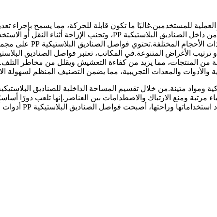
 العملية للمستخدمين.غالبًا ما تكون قابلة للحركة، مما يسمح بإجراء تع
بعض الفواصل فتحات أو شقوق، مما يضمن بقائها في مكانها بشكل آمن داخل ا
مما يتيح للمستخدمين تخصيص
 والأدوات والمعدات التجريبية، مما يضمن التصنيف المنظم لسهولة الا
ء مرتبة ومنع الارتباك والاصطدامات بين العناصر.إنها تلعب دورًا أساس
صل الصناديق البلاستيكية PP أدوات أساسية في الحياة اليومية والعمل للعديد من الأشخاص.