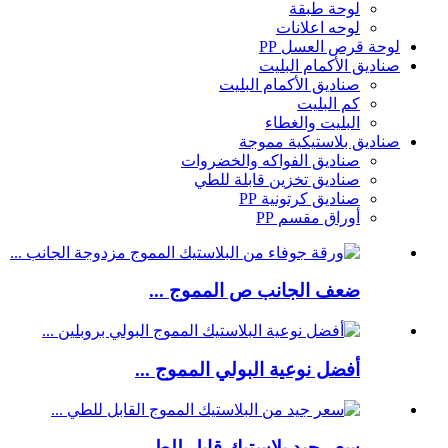
لوحة طبقة
لوحه اعلانات
لوحة قرص العسل PP
صناديق الأكمام البليت
صناديق الأكمام البليت
كم البليت
البليت والغطاء
صناديق بلاستيكية مموجة
صناديق الفواكه والخضروات
صناديق تخزين قابلة للطي
صناديق كرتونية PP
أوراق مقسم PP
ضعف الجانب ص المموج ...
أفضل نوعية البولي المموج ...
سعر جيد بلاستيك قابل للطي ...