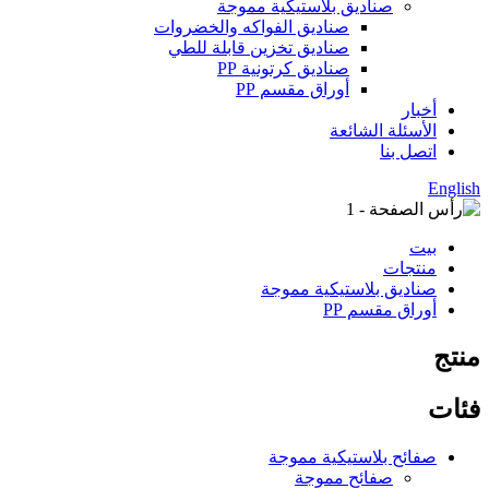
صناديق بلاستيكية مموجة
صناديق الفواكه والخضروات
صناديق تخزين قابلة للطي
صناديق كرتونية PP
أوراق مقسم PP
أخبار
الأسئلة الشائعة
اتصل بنا
English
بيت
منتجات
صناديق بلاستيكية مموجة
أوراق مقسم PP
منتج
فئات
صفائح بلاستيكية مموجة
صفائح مموجة