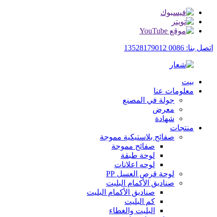
اتصل بنا: 0086 13528179012
بيت
معلومات عنا
جولة في المصنع
معرض
شهادة
منتجات
صفائح بلاستيكية مموجة
صفائح مموجة
لوحة طبقة
لوحه اعلانات
لوحة قرص العسل PP
صناديق الأكمام البليت
صناديق الأكمام البليت
كم البليت
البليت والغطاء