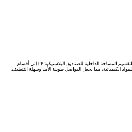
مصنوعة من مادة البولي بروبيلين عالية الجودة وآمنة وصديقة للبيئة، قوية ومتينة.فواصل الصناديق البلاستيكية PP هي أدوات عملية تستخدم لتقسيم المساحة الداخلية للصناديق البلاستيكية PP إلى أقسام