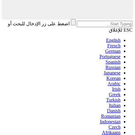
اضغط على زر الإدخال للبحث أو
ESC للإغلاق
English
French
German
Portuguese
Spanish
Russian
Japanese
Korean
Arabic
Irish
Greek
Turkish
Italian
Danish
Romanian
Indonesian
Czech
Afrikaans