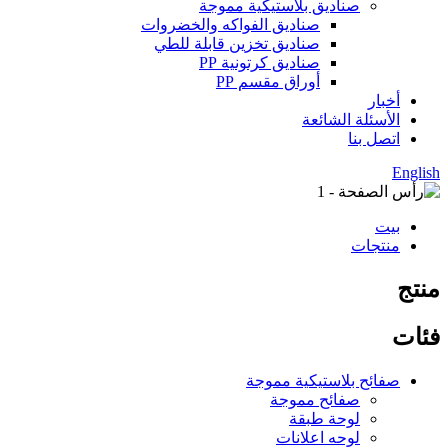
صناديق بلاستيكية مموجة
صناديق الفواكه والخضروات
صناديق تخزين قابلة للطي
صناديق كرتونية PP
أوراق مقسم PP
أخبار
الأسئلة الشائعة
اتصل بنا
English
بيت
منتجات
منتج
فئات
صفائح بلاستيكية مموجة
صفائح مموجة
لوحة طبقة
لوحه اعلانات