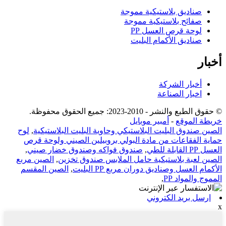
صناديق بلاستيكية مموجة
صفائح بلاستيكية مموجة
لوحة قرص العسل PP
صناديق الأكمام البليت
أخبار
أخبار الشركة
اخبار الصناعة
© حقوق الطبع والنشر - 2010-2023: جميع الحقوق محفوظة.
خريطة الموقع
-
أمبير موبايل
الصين صندوق البليت البلاستيكي وحاوية البليت البلاستيكية
,
لوح
حماية الفقاعات من مادة البولي بروبيلين الصيني ولوحة قرص
العسل PP القابلة للطي
,
صندوق فواكه وصندوق خضار صيني
,
الصين لعبة بلاستيكية حامل الملابس صندوق تخزين
,
الصين مربع
الأكمام العسل وصناديق دوران مربع PP البليت
,
الصين المقسم
المموج والمواد PP
,
ارسل بريد الكتروني
x