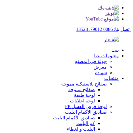
اتصل بنا: 0086 13528179012
بيت
معلومات عنا
جولة في المصنع
معرض
شهادة
منتجات
صفائح بلاستيكية مموجة
صفائح مموجة
لوحة طبقة
لوحه اعلانات
لوحة قرص العسل PP
صناديق الأكمام البليت
صناديق الأكمام البليت
كم البليت
البليت والغطاء