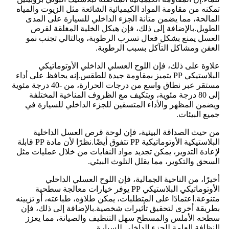
تمكنه من مقاومة المواد الكيميائية الشائعة مثل الزيوت والمياه
المالحة، مما يضمن متانة الجزء الداخلي للسيارة على المدى
الطويل.بالإضافة إلى ذلك، فإن هيكل الخلية المغلقة لقرص
العسل يمنع بشكل فعال تسرب الرطوبة، وبالتالي تجنب نمو
العفن ومشاكل التآكل بسبب الرطوبة.
علاوة على ذلك، فإن اللوح العسلي الداخلي الأوتوماتيكي
البلاستيكي PP يتميز بمقاومة جيدة للطقس.إنه يحافظ على أداء
مستقر عبر نطاق واسع من درجات الحرارة، من -40 درجة مئوية
إلى 80 درجة مئوية، ويتكيف مع الظروف المناخية المختلفة
ويضمن المظهر والأداء المتسقين للجزء الداخلي للسيارة في
جميع البيئات.
من حيث الصداقة البيئية، فإن لوحة قرص العسل الداخلية
البلاستيكية الأوتوماتيكية PP تتفوق أيضًا.نظرًا لأن مادة PP قابلة
لإعادة التدوير، يمكن تجديد مواد النفايات من خلال عمليات مثل
السحق والتكوير، مما يقلل التلوث البيئي.
أخيرًا، من الناحية الجمالية، فإن اللوح العسلي الداخلي
الأوتوماتيكي البلاستيكي PP يوفر خيارات معالجة سطحية
متنوعة.اعتمادًا على المتطلبات، يمكن طلاؤه، طباعته، أو تزيينه
بطريقة أخرى لتحقيق تأثيرات شخصية.بالإضافة إلى ذلك، فإن
سطحه الأملس والمسطح سهل التنظيف والصيانة، مما يعزز
النظافة العامة للجزء الداخلي للسيارة.